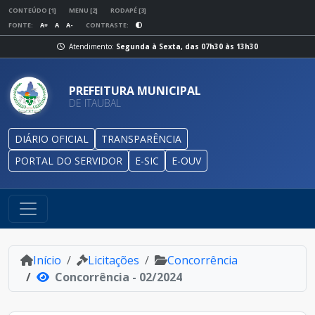
CONTEÚDO [1]
MENU [2]
RODAPÉ [3]
FONTE:
A+
A
A-
CONTRASTE:
Atendimento:
Segunda à Sexta, das 07h30 às 13h30
PREFEITURA MUNICIPAL
DE ITAUBAL
DIÁRIO OFICIAL
TRANSPARÊNCIA
PORTAL DO SERVIDOR
E-SIC
E-OUV
Início
Licitações
Concorrência
Concorrência - 02/2024