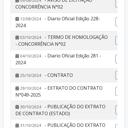
- AVISO DE LICITAÇÃO
09/08/2024
Vis
CONCORRÊNCIA N°02
- Diario Oficial Edição 228-
12/08/2024
Vis
2024
- TERMO DE HOMOLOGAÇÃO
03/10/2024
Vis
- CONCORRÊNCIA N°02
- Diario Oficial Edição 281 -
04/10/2024
Vis
2024
- CONTRATO
25/10/2024
Vis
- EXTRATO DO CONTRATO
29/10/2024
Vis
N°049-2025
- PUBLICAÇÃO DO EXTRATO
30/10/2024
Vis
DE CONTRATO (ESTADO)
- PUBLICAÇÃO DO EXTRATO
31/10/2024