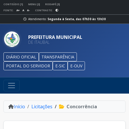
CONTEÚDO [1]
MENU [2]
RODAPÉ [3]
FONTE:
A+
A
A-
CONTRASTE:
Atendimento:
Segunda à Sexta, das 07h30 às 13h30
PREFEITURA MUNICIPAL
DE ITAUBAL
DIÁRIO OFICIAL
TRANSPARÊNCIA
PORTAL DO SERVIDOR
E-SIC
E-OUV
Início
Licitações
Concorrência