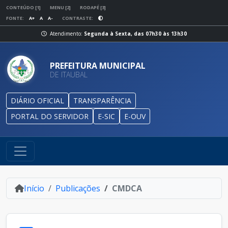
CONTEÚDO [1]
MENU [2]
RODAPÉ [3]
FONTE:
A+
A
A-
CONTRASTE:
Atendimento:
Segunda à Sexta, das 07h30 às 13h30
PREFEITURA MUNICIPAL
DE ITAUBAL
DIÁRIO OFICIAL
TRANSPARÊNCIA
PORTAL DO SERVIDOR
E-SIC
E-OUV
Início
Publicações
CMDCA