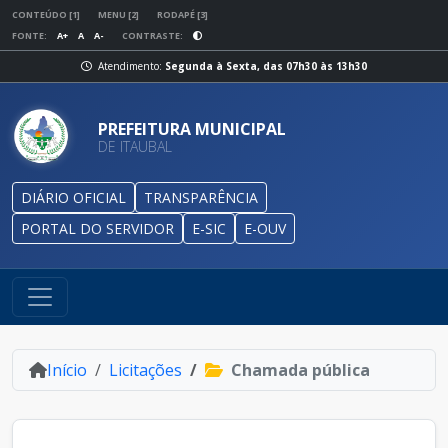
CONTEÚDO [1]
MENU [2]
RODAPÉ [3]
FONTE:
A+
A
A-
CONTRASTE:
Atendimento:
Segunda à Sexta, das 07h30 às 13h30
PREFEITURA MUNICIPAL
DE ITAUBAL
DIÁRIO OFICIAL
TRANSPARÊNCIA
PORTAL DO SERVIDOR
E-SIC
E-OUV
Início
Licitações
Chamada pública