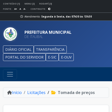
CONTEÚDO [1]
MENU [2]
RODAPÉ [3]
FONTE:
A+
A
A-
CONTRASTE:
Atendimento:
Segunda à Sexta, das 07h30 às 13h30
PREFEITURA MUNICIPAL
DE ITAUBAL
DIÁRIO OFICIAL
TRANSPARÊNCIA
PORTAL DO SERVIDOR
E-SIC
E-OUV
Início
Licitações
Tomada de preços