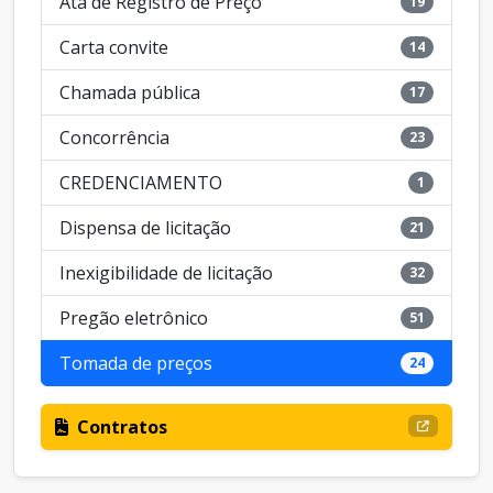
Ata de Registro de Preço
19
Carta convite
14
Chamada pública
17
Concorrência
23
CREDENCIAMENTO
1
Dispensa de licitação
21
Inexigibilidade de licitação
32
Pregão eletrônico
51
Tomada de preços
24
Contratos