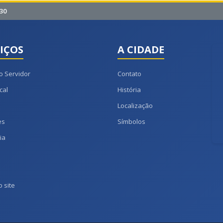
30
IÇOS
A CIDADE
o Servidor
Contato
cal
História
Localização
es
Símbolos
ia
 site