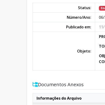
Status:
En
Número/Ano:
06/
Publicado em:
11/
PR
TO
Objeto:
OB
CO
Documentos Anexos
Informações do Arquivo