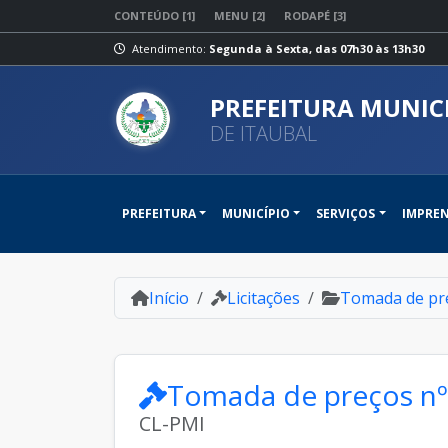
CONTEÚDO [1]
MENU [2]
RODAPÉ [3]
Atendimento:
Segunda à Sexta, das 07h30 às 13h30
PREFEITURA MUNIC
DE ITAUBAL
PREFEITURA
MUNICÍPIO
SERVIÇOS
IMPRE
Início
Licitações
Tomada de pr
Tomada de preços nº
CL-PMI