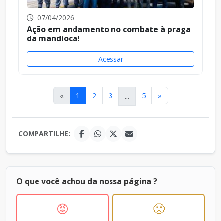
07/04/2026
Ação em andamento no combate à praga
da mandioca!
Acessar
«
1
2
3
...
5
»
COMPARTILHE:
O que você achou da nossa página ?
😡
🙁