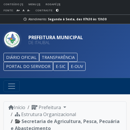
CONTEÚDO [1]
MENU [2]
RODAPÉ [3]
FONTE:
A+
A
A-
CONTRASTE:
Atendimento:
Segunda à Sexta, das 07h30 às 13h30
PREFEITURA MUNICIPAL
DE ITAUBAL
DIÁRIO OFICIAL
TRANSPARÊNCIA
PORTAL DO SERVIDOR
E-SIC
E-OUV
Início
Prefeitura
Estrutura Organizacional
Secretaria de Agricultura, Pesca, Pecuária
e Abastecimento