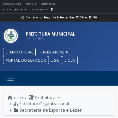
CONTEÚDO [1]
MENU [2]
RODAPÉ [3]
FONTE:
A+
A
A-
CONTRASTE:
Atendimento:
Segunda à Sexta, das 07h30 às 13h30
PREFEITURA MUNICIPAL
DE ITAUBAL
DIÁRIO OFICIAL
TRANSPARÊNCIA
PORTAL DO SERVIDOR
E-SIC
E-OUV
Início
Prefeitura
Estrutura Organizacional
Secretaria de Esporte e Lazer