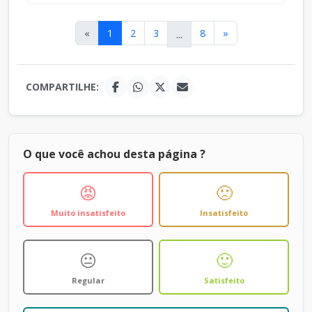
«
1
2
3
...
8
»
COMPARTILHE:
O que você achou desta página ?
😡
🙁
Muito insatisfeito
Insatisfeito
😐
🙂
Regular
Satisfeito