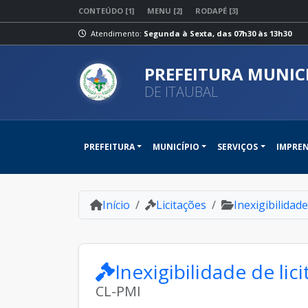
CONTEÚDO [1]
MENU [2]
RODAPÉ [3]
Atendimento:
Segunda à Sexta, das 07h30 às 13h30
PREFEITURA MUNIC
DE ITAUBAL
PREFEITURA
MUNICÍPIO
SERVIÇOS
IMPRE
Início
Licitações
Inexigibilidade
Inexigibilidade de li
CL-PMI