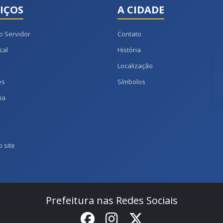
IÇOS
A CIDADE
o Servidor
Contato
cal
História
Localização
es
Símbolos
ia
 site
Prefeitura nas Redes Sociais