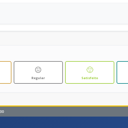
😐
🙂
Regular
Satisfeito
30