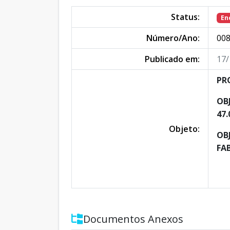
Status:
En
Número/Ano:
008
Publicado em:
17/
PR
OB
47.
Objeto:
OB
FA
Documentos Anexos