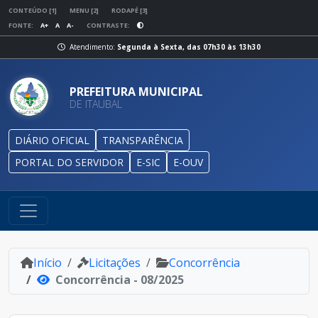
CONTEÚDO [1]
MENU [2]
RODAPÉ [3]
FONTE:
A+
A
A-
CONTRASTE:
Atendimento:
Segunda à Sexta, das 07h30 às 13h30
PREFEITURA MUNICIPAL
DE ITAUBAL
DIÁRIO OFICIAL
TRANSPARÊNCIA
PORTAL DO SERVIDOR
E-SIC
E-OUV
Início
Licitações
Concorrência
Concorrência - 08/2025