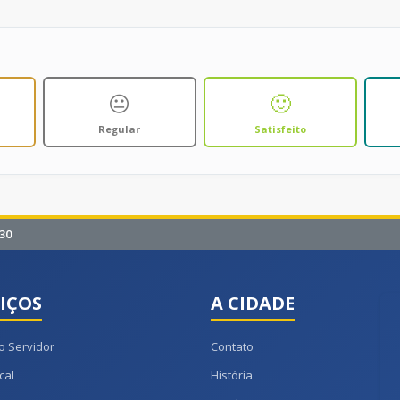
😐
🙂
Regular
Satisfeito
30
IÇOS
A CIDADE
o Servidor
Contato
cal
História