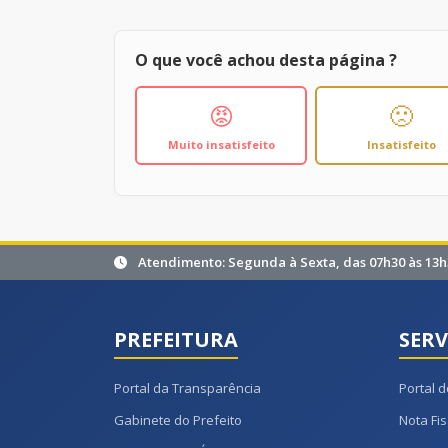
O que você achou desta página ?
😡
🙁
Muito insatisfeito
Insatisfeito
Atendimento: Segunda à Sexta, das 07h30 às 13h
PREFEITURA
SERV
Portal da Transparência
Portal d
Gabinete do Prefeito
Nota Fis