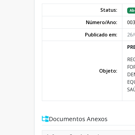
Status:
Ab
Número/Ano:
003
Publicado em:
26/
PR
RE
FO
Objeto:
DE
EQ
SA
Documentos Anexos