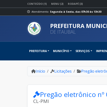
CONTEÚDO [1]
MENU [2]
RODAPÉ [3]
Atendimento:
Segunda à Sexta, das 07h30 às 13h30
PREFEITURA MUNIC
DE ITAUBAL
PREFEITURA
MUNICÍPIO
SERVIÇOS
IMPRE
Início
Licitações
Pregão eletrô
Pregão eletrônico nº
CL-PMI