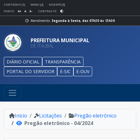
CONTEÚDO [1]
MENU [2]
RODAPÉ [3]
FONTE:
A+
A
A-
CONTRASTE:
Atendimento:
Segunda à Sexta, das 07h30 às 13h30
PREFEITURA MUNICIPAL
DE ITAUBAL
DIÁRIO OFICIAL
TRANSPARÊNCIA
PORTAL DO SERVIDOR
E-SIC
E-OUV
Início
Licitações
Pregão eletrônico
Pregão eletrônico - 04/2024