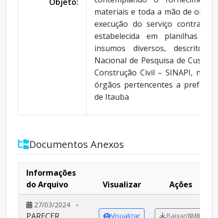
Objeto:
materiais e toda a mão de obra n
execução do serviço contratad
estabelecida em planilhas de 
insumos diversos, descritos 
Nacional de Pesquisa de Custos e
Construção Civil – SINAPI, nas s
órgãos pertencentes a prefeitur
de Itauba
Documentos Anexos
Informações
do Arquivo
Visualizar
Ações
-
27/03/2024
PARECER
Visualizar
Baixar
(8MB)