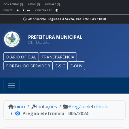
CONTEÚDO [1]
MENU [2]
RODAPÉ [3]
FONTE:
A+
A
A-
CONTRASTE:
Atendimento:
Segunda à Sexta, das 07h30 às 13h30
PREFEITURA MUNICIPAL
DE ITAUBAL
DIÁRIO OFICIAL
TRANSPARÊNCIA
PORTAL DO SERVIDOR
E-SIC
E-OUV
Início
Licitações
Pregão eletrônico
Pregão eletrônico - 005/2024