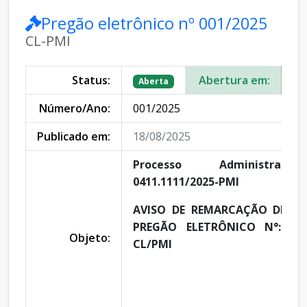
Pregão eletrônico nº 001/2025
CL-PMI
Status:
Abertura em:
29
Aberta
Número/Ano:
001/2025
Publicado em:
18/08/2025
Processo Administrat
0411.1111/2025-PMI
AVISO DE REMARCAÇÃO DE LI
PREGÃO ELETRÔNICO N°: 001.
Objeto:
CL/PMI