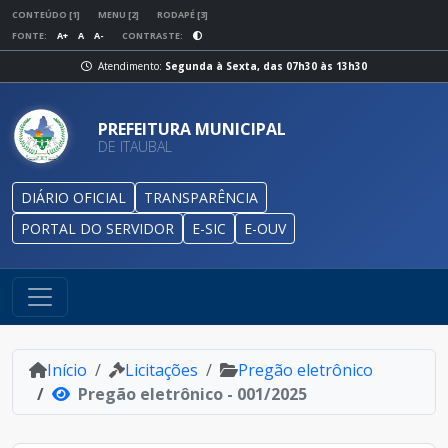
CONTEÚDO [1]
MENU [2]
RODAPÉ [3]
FONTE:
A+
A
A-
CONTRASTE:
Atendimento:
Segunda à Sexta, das 07h30 às 13h30
PREFEITURA MUNICIPAL
DE ITAUBAL
DIÁRIO OFICIAL
TRANSPARÊNCIA
PORTAL DO SERVIDOR
E-SIC
E-OUV
Início
Licitações
Pregão eletrônico
Pregão eletrônico - 001/2025