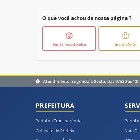
O que você achou da nossa página ?
😡
🙁
Muito insatisfeito
Insatisfeito
Atendimento: Segunda à Sexta, das 07h30 às 13h
PREFEITURA
SERV
Portal da Transparência
Portal d
Gabinete do Prefeito
Nota Fis