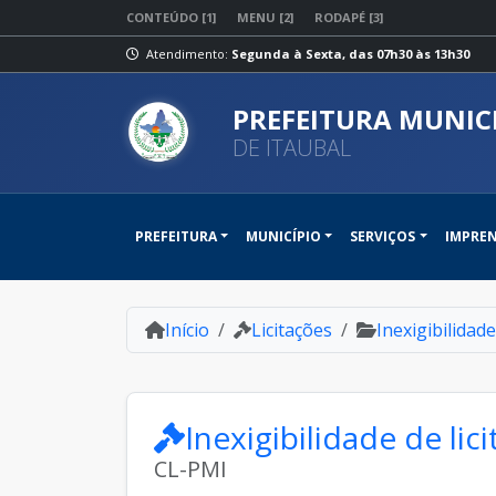
CONTEÚDO [1]
MENU [2]
RODAPÉ [3]
Atendimento:
Segunda à Sexta, das 07h30 às 13h30
PREFEITURA MUNIC
DE ITAUBAL
PREFEITURA
MUNICÍPIO
SERVIÇOS
IMPRE
Início
Licitações
Inexigibilidade
Inexigibilidade de lic
CL-PMI