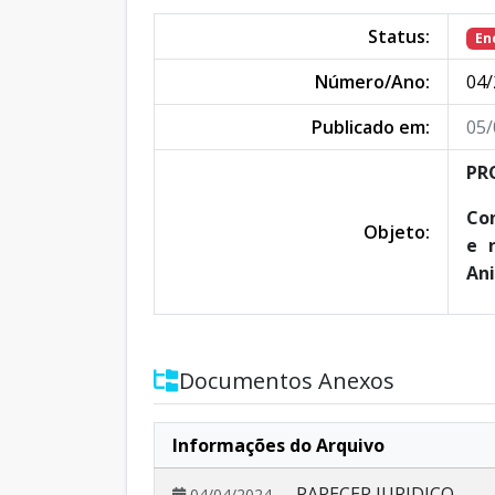
Status:
En
Número/Ano:
04/
Publicado em:
05/
PR
Con
Objeto:
e 
Ani
Documentos Anexos
Informações do Arquivo
- PARECER JURIDICO
04/04/2024