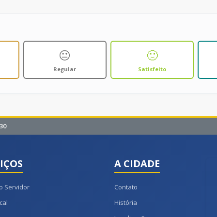
😐
🙂
Regular
Satisfeito
30
IÇOS
A CIDADE
o Servidor
Contato
cal
História