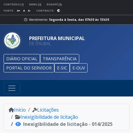
CONTEÚDO [1]
MENU [2]
RODAPÉ [3]
FONTE:
A+
A
A-
CONTRASTE:
Atendimento:
Segunda à Sexta, das 07h30 às 13h30
PREFEITURA MUNICIPAL
DE ITAUBAL
DIÁRIO OFICIAL
TRANSPARÊNCIA
PORTAL DO SERVIDOR
E-SIC
E-OUV
Início
Licitações
Inexigibilidade de licitação
Inexigibilidade de licitação - 014/2025