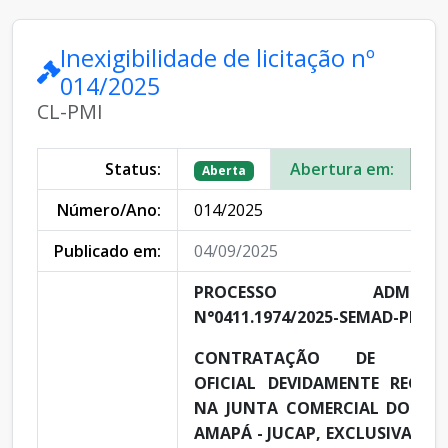
Inexigibilidade de licitação nº
014/2025
CL-PMI
Status:
Abertura em:
31
Aberta
Número/Ano:
014/2025
Publicado em:
04/09/2025
PROCESSO ADMINISTR
N°0411.1974/2025-SEMAD-PMI
CONTRATAÇÃO DE LEILOE
OFICIAL DEVIDAMENTE REGIST
NA JUNTA COMERCIAL DO ES
AMAPÁ - JUCAP, EXCLUSIVAMEN