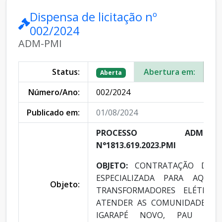
Dispensa de licitação nº
002/2024
ADM-PMI
Status:
Abertura em:
26
Aberta
Número/Ano:
002/2024
Publicado em:
01/08/2024
PROCESSO ADMINISTR
N°1813.619.2023.PMI
OBJETO:
CONTRATAÇÃO DE E
ESPECIALIZADA PARA AQUIS
Objeto:
TRANSFORMADORES ELÉTRICO
ATENDER AS COMUNIDADES DO
IGARAPÉ NOVO, PAU MO