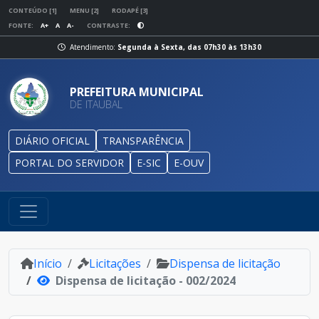
CONTEÚDO [1]
MENU [2]
RODAPÉ [3]
FONTE:
A+
A
A-
CONTRASTE:
Atendimento:
Segunda à Sexta, das 07h30 às 13h30
PREFEITURA MUNICIPAL
DE ITAUBAL
DIÁRIO OFICIAL
TRANSPARÊNCIA
PORTAL DO SERVIDOR
E-SIC
E-OUV
Início
Licitações
Dispensa de licitação
Dispensa de licitação - 002/2024