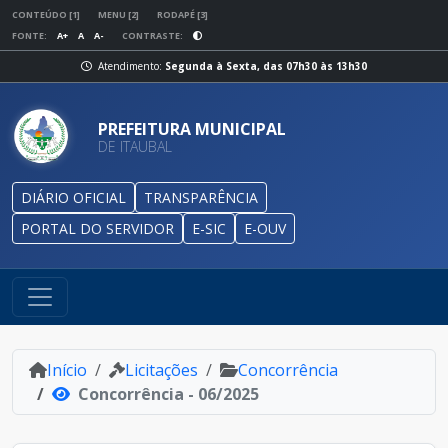
CONTEÚDO [1]
MENU [2]
RODAPÉ [3]
FONTE:
A+
A
A-
CONTRASTE:
Atendimento:
Segunda à Sexta, das 07h30 às 13h30
PREFEITURA MUNICIPAL
DE ITAUBAL
DIÁRIO OFICIAL
TRANSPARÊNCIA
PORTAL DO SERVIDOR
E-SIC
E-OUV
Início
Licitações
Concorrência
Concorrência - 06/2025