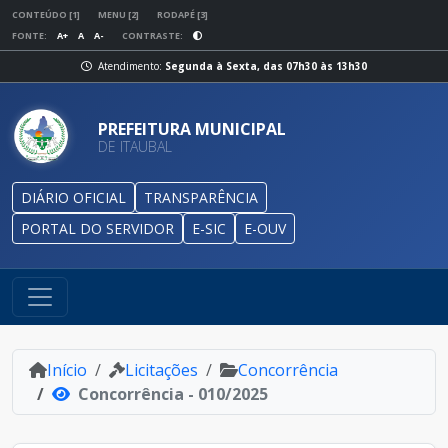
CONTEÚDO [1]
MENU [2]
RODAPÉ [3]
FONTE:
A+
A
A-
CONTRASTE:
Atendimento:
Segunda à Sexta, das 07h30 às 13h30
PREFEITURA MUNICIPAL
DE ITAUBAL
DIÁRIO OFICIAL
TRANSPARÊNCIA
PORTAL DO SERVIDOR
E-SIC
E-OUV
Início
Licitações
Concorrência
Concorrência - 010/2025