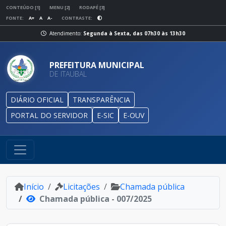
CONTEÚDO [1]
MENU [2]
RODAPÉ [3]
FONTE:
A+
A
A-
CONTRASTE:
Atendimento:
Segunda à Sexta, das 07h30 às 13h30
PREFEITURA MUNICIPAL
DE ITAUBAL
DIÁRIO OFICIAL
TRANSPARÊNCIA
PORTAL DO SERVIDOR
E-SIC
E-OUV
Início
Licitações
Chamada pública
Chamada pública - 007/2025