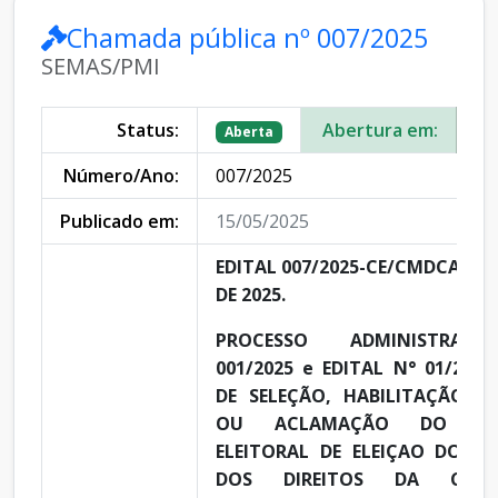
Chamada pública nº 007/2025
SEMAS/PMI
Status:
Abertura em:
19
Aberta
Número/Ano:
007/2025
Publicado em:
15/05/2025
EDITAL 007/2025-CE/CMDCA, 15
DE 2025.
PROCESSO ADMINISTRAT
001/2025 e EDITAL N° 01/202
DE SELEÇÃO, HABILITAÇÃO E 
OU ACLAMAÇÃO DO PRO
ELEITORAL DE ELEIÇAO DO C
DOS DIREITOS DA CRI