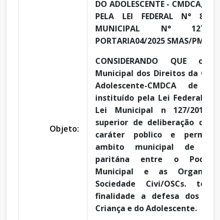
DO ADOLESCENTE - CMDCA, INS
PELA LEI FEDERAL N° 8.069-
MUNICIPAL N° 12712
PORTARIA04/2025 SMAS/PMI.
CONSIDERANDO QUE o Co
Municipal dos Direitos da Cria
Adolescente-CMDCA de tau
instituído pela Lei Federal n° 
Lei Municipal n 127/2011 
superior de deliberação cole
Objeto:
caráter poblico e perman
ambito municipal de com
paritána entre o Poder 
Municipal e as Organiza
Sociedade Civi/OSCs. ten
finalidade a defesa dos Dir
Criança e do Adolescente.