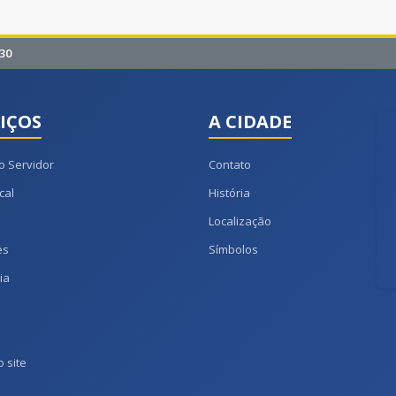
30
IÇOS
A CIDADE
o Servidor
Contato
cal
História
Localização
es
Símbolos
ia
 site