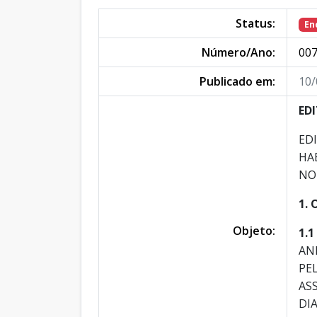
Status:
En
Número/Ano:
007
Publicado em:
10/
ED
ED
HA
NO
1. 
Objeto:
1.1
AN
PE
AS
DI