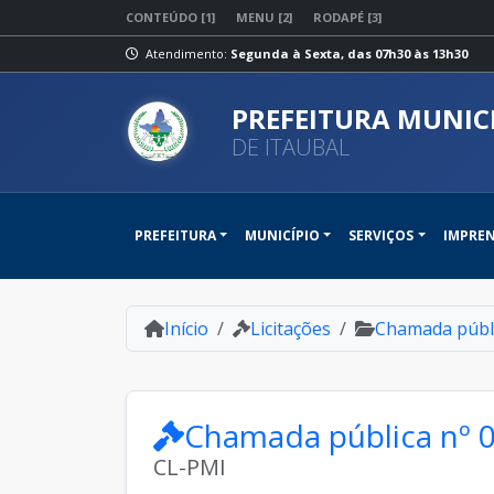
CONTEÚDO [1]
MENU [2]
RODAPÉ [3]
Atendimento:
Segunda à Sexta, das 07h30 às 13h30
PREFEITURA MUNIC
DE ITAUBAL
PREFEITURA
MUNICÍPIO
SERVIÇOS
IMPRE
Início
Licitações
Chamada públ
Chamada pública nº 
CL-PMI