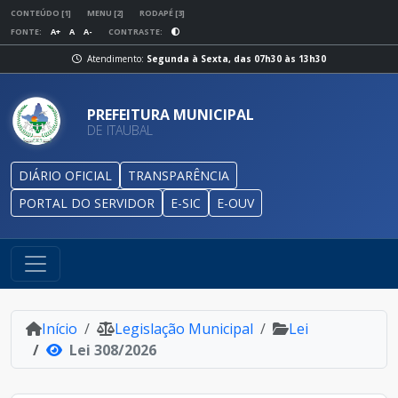
CONTEÚDO [1]
MENU [2]
RODAPÉ [3]
FONTE:
A+
A
A-
CONTRASTE:
Atendimento:
Segunda à Sexta, das 07h30 às 13h30
PREFEITURA MUNICIPAL
DE ITAUBAL
DIÁRIO OFICIAL
TRANSPARÊNCIA
PORTAL DO SERVIDOR
E-SIC
E-OUV
Início
Legislação Municipal
Lei
Lei 308/2026