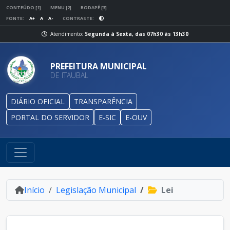
CONTEÚDO [1]
MENU [2]
RODAPÉ [3]
FONTE:
A+
A
A-
CONTRASTE:
Atendimento:
Segunda à Sexta, das 07h30 às 13h30
PREFEITURA MUNICIPAL
DE ITAUBAL
DIÁRIO OFICIAL
TRANSPARÊNCIA
PORTAL DO SERVIDOR
E-SIC
E-OUV
Início
Legislação Municipal
Lei