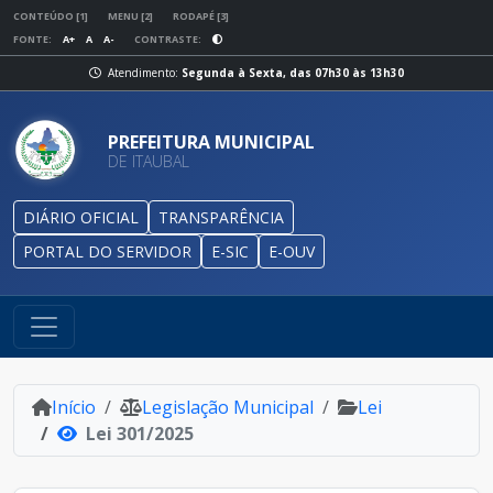
CONTEÚDO [1]
MENU [2]
RODAPÉ [3]
FONTE:
A+
A
A-
CONTRASTE:
Atendimento:
Segunda à Sexta, das 07h30 às 13h30
PREFEITURA MUNICIPAL
DE ITAUBAL
DIÁRIO OFICIAL
TRANSPARÊNCIA
PORTAL DO SERVIDOR
E-SIC
E-OUV
Início
Legislação Municipal
Lei
Lei 301/2025