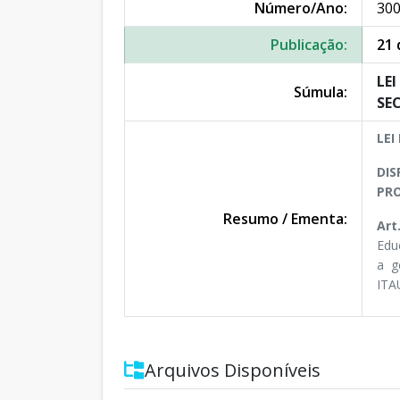
Número/Ano:
300
Publicação:
21 
LEI
Súmula:
SE
LEI
DIS
PRO
Resumo / Ementa:
Art
Edu
a g
ITA
Arquivos Disponíveis