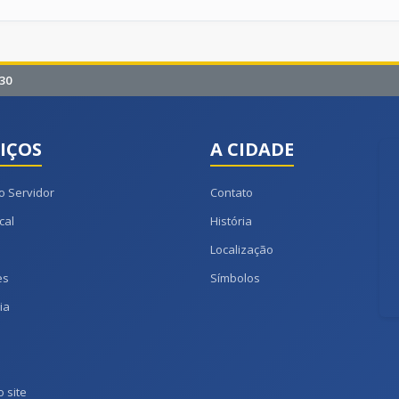
30
IÇOS
A CIDADE
o Servidor
Contato
cal
História
Localização
es
Símbolos
ia
 site