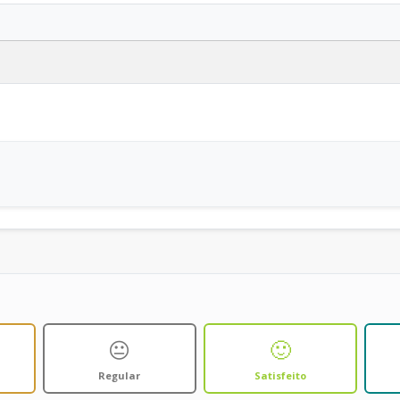
😐
🙂
Regular
Satisfeito