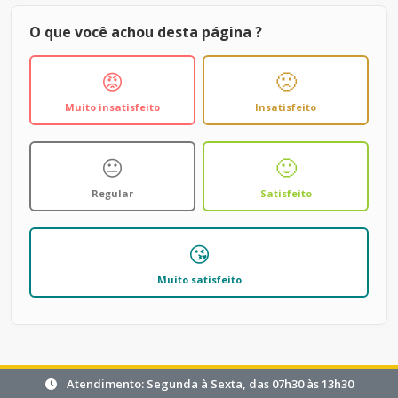
O que você achou desta página ?
😡
🙁
Muito insatisfeito
Insatisfeito
😐
🙂
Regular
Satisfeito
😘
Muito satisfeito
Atendimento: Segunda à Sexta, das 07h30 às 13h30