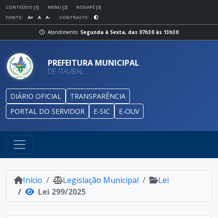
CONTEÚDO [1]
MENU [2]
RODAPÉ [3]
FONTE:
A+
A
A-
CONTRASTE:
Atendimento:
Segunda à Sexta, das 07h30 às 13h30
PREFEITURA MUNICIPAL
DE ITAUBAL
DIÁRIO OFICIAL
TRANSPARÊNCIA
PORTAL DO SERVIDOR
E-SIC
E-OUV
Início
Legislação Municipal
Lei
Lei 299/2025