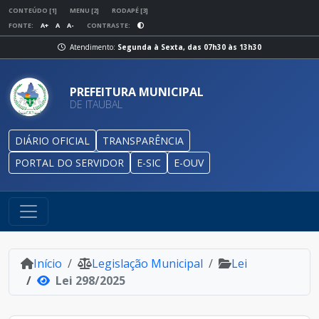
CONTEÚDO [1]
MENU [2]
RODAPÉ [3]
FONTE:
A+
A
A-
CONTRASTE:
Atendimento:
Segunda à Sexta, das 07h30 às 13h30
PREFEITURA MUNICIPAL
DE ITAUBAL
DIÁRIO OFICIAL
TRANSPARÊNCIA
PORTAL DO SERVIDOR
E-SIC
E-OUV
Início
Legislação Municipal
Lei
Lei 298/2025