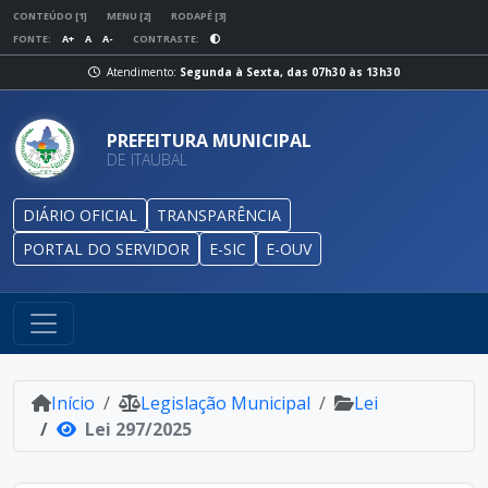
CONTEÚDO [1]
MENU [2]
RODAPÉ [3]
FONTE:
A+
A
A-
CONTRASTE:
Atendimento:
Segunda à Sexta, das 07h30 às 13h30
PREFEITURA MUNICIPAL
DE ITAUBAL
DIÁRIO OFICIAL
TRANSPARÊNCIA
PORTAL DO SERVIDOR
E-SIC
E-OUV
Início
Legislação Municipal
Lei
Lei 297/2025