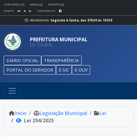
CONTEÚDO [1]
MENU [2]
RODAPÉ [3]
FONTE:
A+
A
A-
CONTRASTE:
Atendimento:
Segunda à Sexta, das 07h30 às 13h30
PREFEITURA MUNICIPAL
DE ITAUBAL
DIÁRIO OFICIAL
TRANSPARÊNCIA
PORTAL DO SERVIDOR
E-SIC
E-OUV
Início
Legislação Municipal
Lei
Lei 294/2025