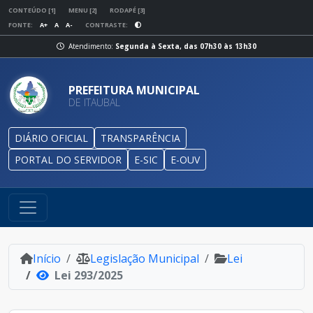
CONTEÚDO [1]
MENU [2]
RODAPÉ [3]
FONTE:
A+
A
A-
CONTRASTE:
Atendimento:
Segunda à Sexta, das 07h30 às 13h30
PREFEITURA MUNICIPAL
DE ITAUBAL
DIÁRIO OFICIAL
TRANSPARÊNCIA
PORTAL DO SERVIDOR
E-SIC
E-OUV
Início
Legislação Municipal
Lei
Lei 293/2025