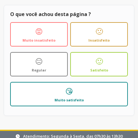
O que você achou desta página ?
😡
🙁
Muito insatisfeito
Insatisfeito
😐
🙂
Regular
Satisfeito
😘
Muito satisfeito
Atendimento: Segunda à Sexta, das 07h30 às 13h30