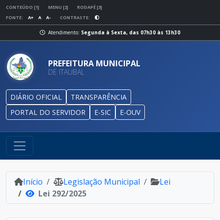
CONTEÚDO [1]
MENU [2]
RODAPÉ [3]
FONTE:
A+
A
A-
CONTRASTE:
Atendimento:
Segunda à Sexta, das 07h30 às 13h30
PREFEITURA MUNICIPAL
DE ITAUBAL
DIÁRIO OFICIAL
TRANSPARÊNCIA
PORTAL DO SERVIDOR
E-SIC
E-OUV
Início
Legislação Municipal
Lei
Lei 292/2025