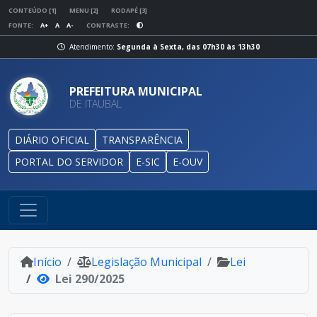
CONTEÚDO [1]
MENU [2]
RODAPÉ [3]
FONTE:
A+
A
A-
CONTRASTE:
Atendimento:
Segunda à Sexta, das 07h30 às 13h30
PREFEITURA MUNICIPAL
DE ITAUBAL
DIÁRIO OFICIAL
TRANSPARÊNCIA
PORTAL DO SERVIDOR
E-SIC
E-OUV
Início
Legislação Municipal
Lei
Lei 290/2025