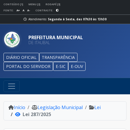
CONTEÚDO [1]
MENU [2]
RODAPÉ [3]
FONTE:
A+
A
A-
CONTRASTE:
Atendimento:
Segunda à Sexta, das 07h30 às 13h30
PREFEITURA MUNICIPAL
DE ITAUBAL
DIÁRIO OFICIAL
TRANSPARÊNCIA
PORTAL DO SERVIDOR
E-SIC
E-OUV
Início
Legislação Municipal
Lei
Lei 287/2025