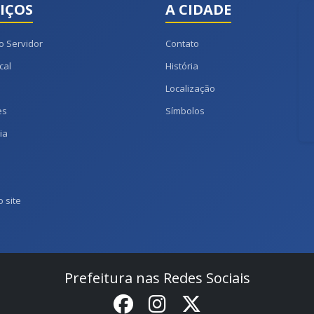
IÇOS
A CIDADE
o Servidor
Contato
cal
História
Localização
es
Símbolos
ia
 site
Prefeitura nas Redes Sociais