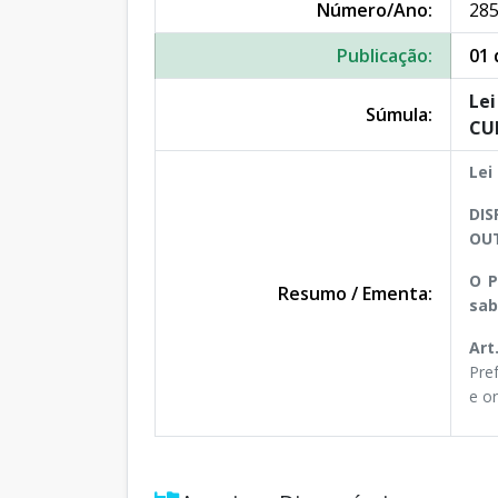
Número/Ano:
285
Publicação:
01 
Lei
Súmula:
CU
Lei
DIS
OUT
O P
Resumo / Ementa:
sab
Art
Pref
e o