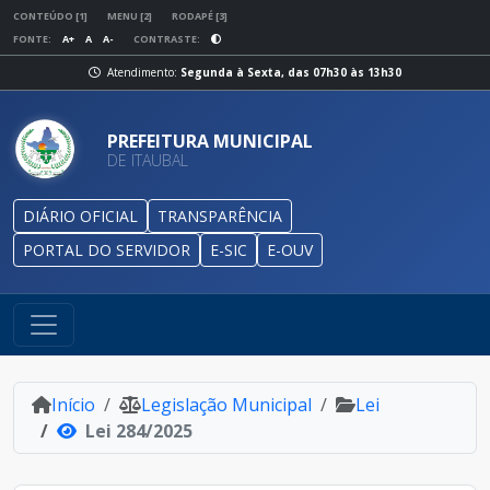
CONTEÚDO [1]
MENU [2]
RODAPÉ [3]
FONTE:
A+
A
A-
CONTRASTE:
Atendimento:
Segunda à Sexta, das 07h30 às 13h30
PREFEITURA MUNICIPAL
DE ITAUBAL
DIÁRIO OFICIAL
TRANSPARÊNCIA
PORTAL DO SERVIDOR
E-SIC
E-OUV
Início
Legislação Municipal
Lei
Lei 284/2025