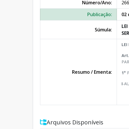
Número/Ano:
266
Publicação:
02 
LEI
Súmula:
SE
LEI
Art
PAR
Resumo / Ementa:
1°
P
I
-A
Arquivos Disponíveis