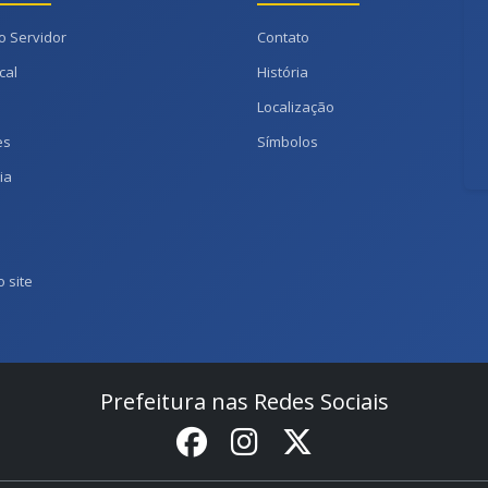
o Servidor
Contato
cal
História
Localização
es
Símbolos
ia
 site
Prefeitura nas Redes Sociais