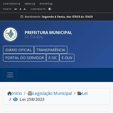
CONTEÚDO [1]
MENU [2]
RODAPÉ [3]
FONTE:
A+
A
A-
CONTRASTE:
Atendimento:
Segunda à Sexta, das 07h30 às 13h30
PREFEITURA MUNICIPAL
DE ITAUBAL
DIÁRIO OFICIAL
TRANSPARÊNCIA
PORTAL DO SERVIDOR
E-SIC
E-OUV
Início
Legislação Municipal
Lei
Lei 258/2023