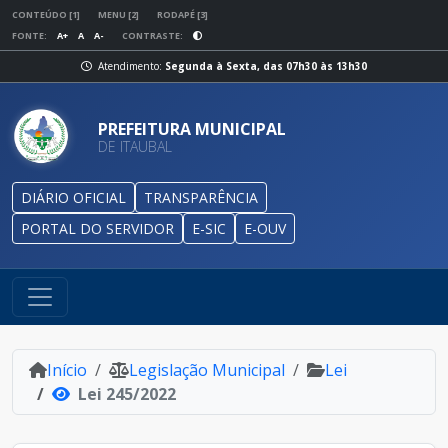
CONTEÚDO [1]
MENU [2]
RODAPÉ [3]
FONTE:
A+
A
A-
CONTRASTE:
Atendimento:
Segunda à Sexta, das 07h30 às 13h30
PREFEITURA MUNICIPAL
DE ITAUBAL
DIÁRIO OFICIAL
TRANSPARÊNCIA
PORTAL DO SERVIDOR
E-SIC
E-OUV
Início
Legislação Municipal
Lei
Lei 245/2022