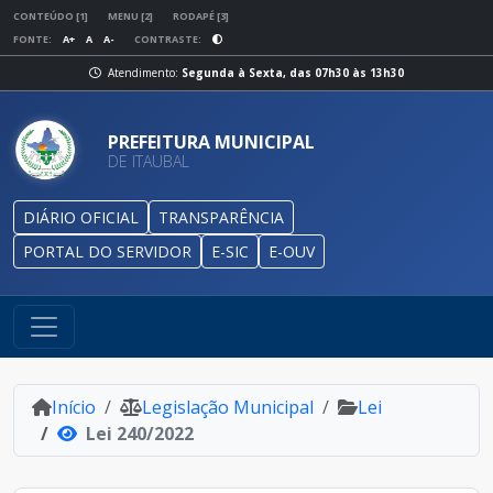
CONTEÚDO [1]
MENU [2]
RODAPÉ [3]
FONTE:
A+
A
A-
CONTRASTE:
Atendimento:
Segunda à Sexta, das 07h30 às 13h30
PREFEITURA MUNICIPAL
DE ITAUBAL
DIÁRIO OFICIAL
TRANSPARÊNCIA
PORTAL DO SERVIDOR
E-SIC
E-OUV
Início
Legislação Municipal
Lei
Lei 240/2022