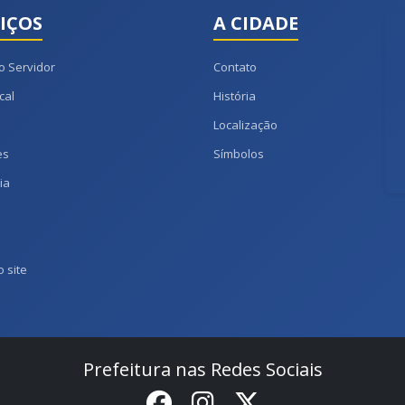
IÇOS
A CIDADE
o Servidor
Contato
cal
História
Localização
es
Símbolos
ia
 site
Prefeitura nas Redes Sociais