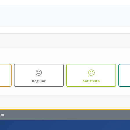
😐
🙂
Regular
Satisfeito
30