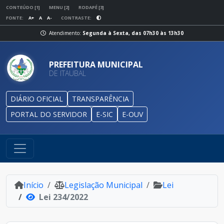
CONTEÚDO [1]
MENU [2]
RODAPÉ [3]
FONTE:
A+
A
A-
CONTRASTE:
Atendimento:
Segunda à Sexta, das 07h30 às 13h30
PREFEITURA MUNICIPAL
DE ITAUBAL
DIÁRIO OFICIAL
TRANSPARÊNCIA
PORTAL DO SERVIDOR
E-SIC
E-OUV
Início
Legislação Municipal
Lei
Lei 234/2022