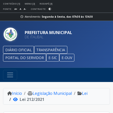
CONTEÚDO [1]
MENU [2]
RODAPÉ [3]
FONTE:
A+
A
A-
CONTRASTE:
Atendimento:
Segunda à Sexta, das 07h30 às 13h30
PREFEITURA MUNICIPAL
DE ITAUBAL
DIÁRIO OFICIAL
TRANSPARÊNCIA
PORTAL DO SERVIDOR
E-SIC
E-OUV
Início
Legislação Municipal
Lei
Lei 212/2021