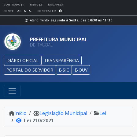
CONTEÚDO [1]
MENU [2]
RODAPÉ [3]
FONTE:
A+
A
A-
CONTRASTE:
Atendimento:
Segunda à Sexta, das 07h30 às 13h30
PREFEITURA MUNICIPAL
DE ITAUBAL
DIÁRIO OFICIAL
TRANSPARÊNCIA
PORTAL DO SERVIDOR
E-SIC
E-OUV
Início
Legislação Municipal
Lei
Lei 210/2021