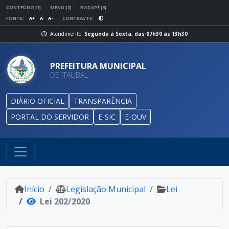
CONTEÚDO [1]
MENU [2]
RODAPÉ [3]
FONTE:
A+
A
A-
CONTRASTE:
Atendimento:
Segunda à Sexta, das 07h30 às 13h30
PREFEITURA MUNICIPAL
DE ITAUBAL
DIÁRIO OFICIAL
TRANSPARÊNCIA
PORTAL DO SERVIDOR
E-SIC
E-OUV
Início
Legislação Municipal
Lei
Lei 202/2020