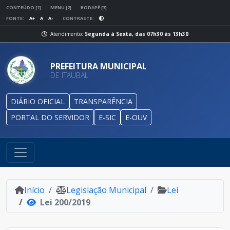
CONTEÚDO [1]
MENU [2]
RODAPÉ [3]
FONTE:
A+
A
A-
CONTRASTE:
Atendimento:
Segunda à Sexta, das 07h30 às 13h30
PREFEITURA MUNICIPAL
DE ITAUBAL
DIÁRIO OFICIAL
TRANSPARÊNCIA
PORTAL DO SERVIDOR
E-SIC
E-OUV
Início
Legislação Municipal
Lei
Lei 200/2019