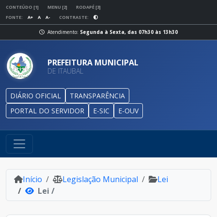
CONTEÚDO [1]
MENU [2]
RODAPÉ [3]
FONTE:
A+
A
A-
CONTRASTE:
Atendimento:
Segunda à Sexta, das 07h30 às 13h30
PREFEITURA MUNICIPAL
DE ITAUBAL
DIÁRIO OFICIAL
TRANSPARÊNCIA
PORTAL DO SERVIDOR
E-SIC
E-OUV
Início
Legislação Municipal
Lei
Lei /