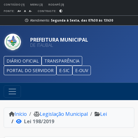
CONTEÚDO [1]
MENU [2]
RODAPÉ [3]
FONTE:
A+
A
A-
CONTRASTE:
Atendimento:
Segunda à Sexta, das 07h30 às 13h30
PREFEITURA MUNICIPAL
DE ITAUBAL
DIÁRIO OFICIAL
TRANSPARÊNCIA
PORTAL DO SERVIDOR
E-SIC
E-OUV
Início
Legislação Municipal
Lei
Lei 198/2019