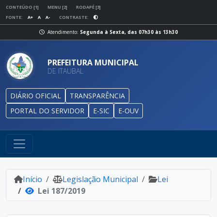
CONTEÚDO [1]
MENU [2]
RODAPÉ [3]
FONTE:
A+
A
A-
CONTRASTE:
Atendimento:
Segunda à Sexta, das 07h30 às 13h30
PREFEITURA MUNICIPAL
DE ITAUBAL
DIÁRIO OFICIAL
TRANSPARÊNCIA
PORTAL DO SERVIDOR
E-SIC
E-OUV
Início
Legislação Municipal
Lei
Lei 187/2019