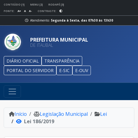
CONTEÚDO [1]
MENU [2]
RODAPÉ [3]
FONTE:
A+
A
A-
CONTRASTE:
Atendimento:
Segunda à Sexta, das 07h30 às 13h30
PREFEITURA MUNICIPAL
DE ITAUBAL
DIÁRIO OFICIAL
TRANSPARÊNCIA
PORTAL DO SERVIDOR
E-SIC
E-OUV
Início
Legislação Municipal
Lei
Lei 186/2019