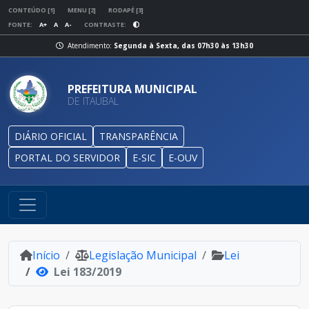
CONTEÚDO [1]
MENU [2]
RODAPÉ [3]
FONTE:
A+
A
A-
CONTRASTE:
Atendimento:
Segunda à Sexta, das 07h30 às 13h30
PREFEITURA MUNICIPAL
DE ITAUBAL
DIÁRIO OFICIAL
TRANSPARÊNCIA
PORTAL DO SERVIDOR
E-SIC
E-OUV
Início
Legislação Municipal
Lei
Lei 183/2019